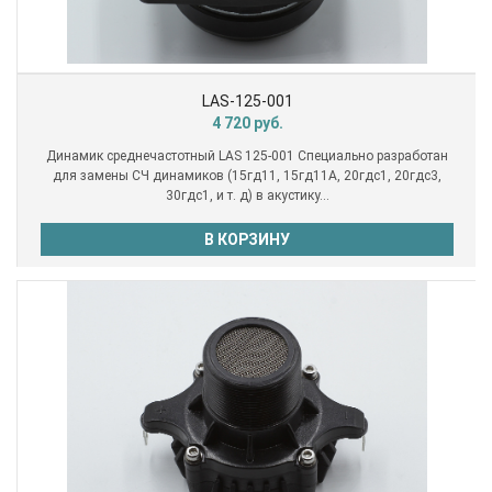
LAS-125-001
4 720
руб.
Динамик среднечастотный LAS 125-001 Специально разработан
для замены СЧ динамиков (15гд11, 15гд11А, 20гдс1, 20гдс3,
30гдс1, и т. д) в акустику...
В КОРЗИНУ