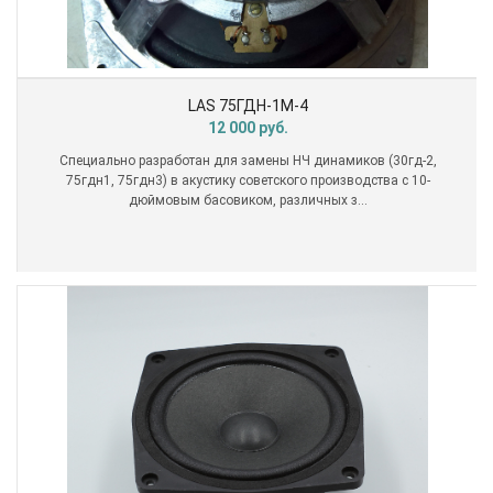
LAS 75ГДН-1М-4
12 000
руб.
Специально разработан для замены НЧ динамиков (30гд-2,
75гдн1, 75гдн3) в акустику советского производства с 10-
дюймовым басовиком, различных з...